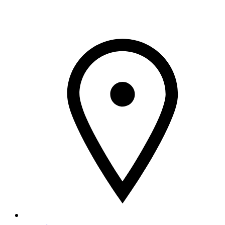
İçeriğe
geç