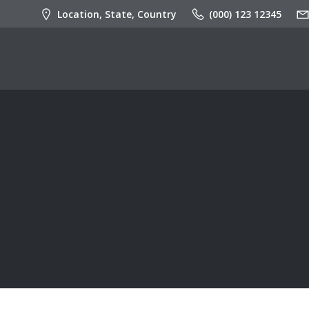
İçeriğe
Location, State, Country
(000) 123 12345
geç