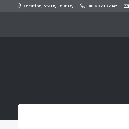
İçeriğe
Location, State, Country
(000) 123 12345
geç