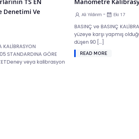
larının TS EN
Manometre Kalibras
e Denetimi Ve
-
Ali Yıldırım
Eki 17
BASINÇ ve BASINÇ KALİBRA
yüzeye karşı yapmış olduğu
düşen 90 […]
A KALİBRASYON
2005 STANDARDINA GÖRE
READ MORE
ETDeney veya kalibrasyon