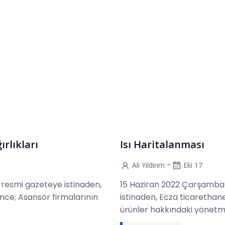
rlıkları
Isı Haritalanması
-
Ali Yıldırım
Eki 17
ı resmi gazeteye istinaden,
15 Haziran 2022 Çarşamba 
nce; Asansör firmalarının
istinaden, Ecza ticarethan
ürünler hakkındaki yönetme