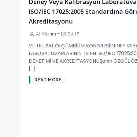
Deney Veya Kalibrasyon Laboratuvar
ISO/IEC 17025:2005 Standardına Gör
Akreditasyonu
-
Ali Yıldırım
Eki 17
VII. ULUSAL ÖLÇÜMBİLİM KONGRESİDENEY VEY
LABORATUVARLARININ TS EN ISO/IEC 17025:
DENETİMİ VE AKREDİTASYONUŞahin ÖZGÜL ÖZ
[…]
READ MORE